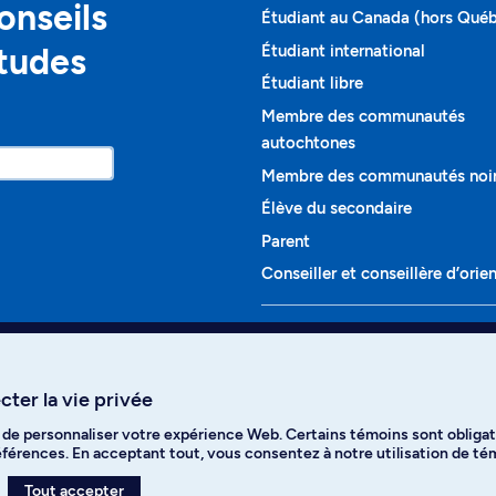
onseils
Étudiant au Canada (hors Qué
études
Étudiant international
Étudiant libre
Membre des communautés
autochtones
Membre des communautés noi
Élève du secondaire
Parent
Conseiller et conseillère d’orie
Programmes et cours
Liste complète des cours
ter la vie privée
Voir tous les programmes
t de personnaliser votre expérience Web. Certains témoins sont obligat
ikTok
YouTube
Spotify
références. En acceptant tout, vous consentez à notre utilisation de t
Tout accepter