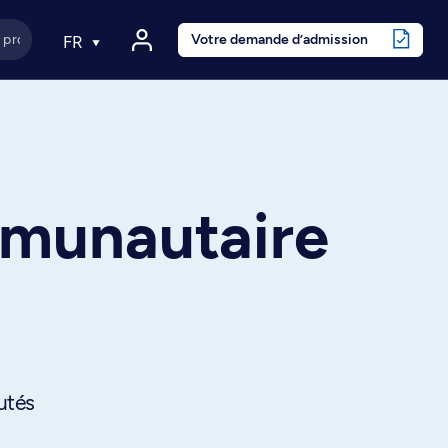
Votre demande d’admission
FR
mmunautaire
utés