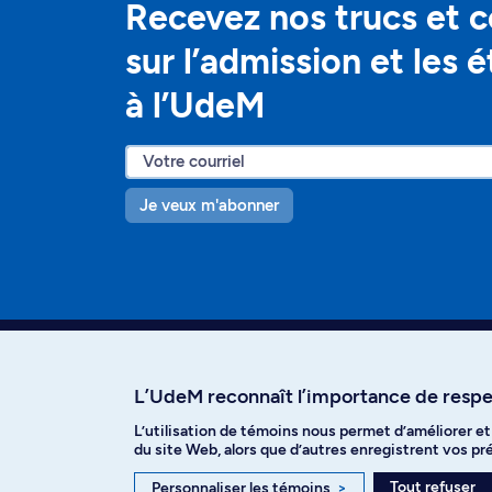
Recevez nos trucs et c
sur l’admission et les 
à l’UdeM
Je veux m'abonner
L’UdeM reconnaît l’importance de respec
L’utilisation de témoins nous permet d’améliorer e
Facebook
Instagram
T
du site Web, alors que d’autres enregistrent vos p
Tout refuser
Personnaliser les témoins
>