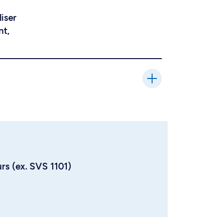
liser
nt,
urs (ex. SVS 1101)