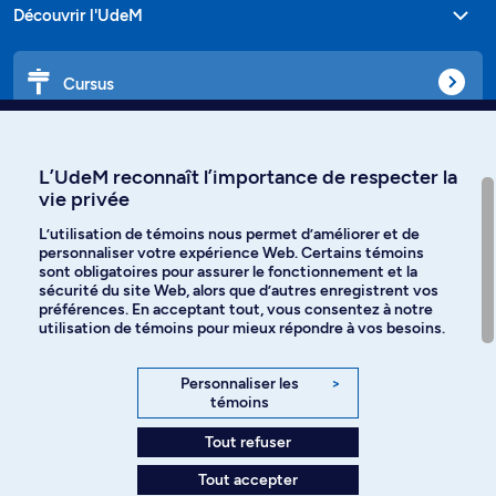
Découvrir l'UdeM
Cursus
Affiniti
L’UdeM reconnaît l’importance de respecter la
vie privée
L’utilisation de témoins nous permet d’améliorer et de
personnaliser votre expérience Web. Certains témoins
Langues
sont obligatoires pour assurer le fonctionnement et la
sécurité du site Web, alors que d’autres enregistrent vos
préférences. En acceptant tout, vous consentez à notre
Facebook
Instagram
utilisation de témoins pour mieux répondre à vos besoins.
TikTok
YouTube
Personnaliser les
>
témoins
Spotify
Tout refuser
Tout accepter