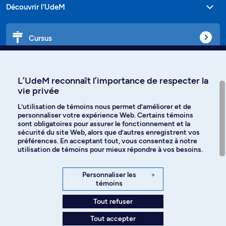
Découvrir l'UdeM
Cursus
Affiniti
L’UdeM reconnaît l’importance de respecter la
vie privée
L’utilisation de témoins nous permet d’améliorer et de
personnaliser votre expérience Web. Certains témoins
Langues
sont obligatoires pour assurer le fonctionnement et la
sécurité du site Web, alors que d’autres enregistrent vos
préférences. En acceptant tout, vous consentez à notre
Facebook
Instagram
utilisation de témoins pour mieux répondre à vos besoins.
TikTok
YouTube
Personnaliser les
>
témoins
Spotify
Tout refuser
Tout accepter