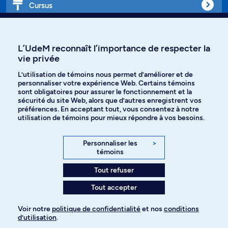
Cursus
Affiniti
L’UdeM reconnaît l’importance de respecter la
vie privée
L’utilisation de témoins nous permet d’améliorer et de
personnaliser votre expérience Web. Certains témoins
Langues
sont obligatoires pour assurer le fonctionnement et la
sécurité du site Web, alors que d’autres enregistrent vos
préférences. En acceptant tout, vous consentez à notre
Facebook
Instagram
utilisation de témoins pour mieux répondre à vos besoins.
TikTok
YouTube
Personnaliser les
>
témoins
Spotify
Tout refuser
Tout accepter
Politique de confidentialité
Voir notre
politique de confidentialité
et nos
conditions
d’utilisation
.
Paramètres des témoins