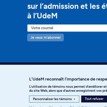
sur l’admission et les 
à l’UdeM
Je veux m'abonner
L’UdeM reconnaît l’importance de respec
L’utilisation de témoins nous permet d’améliorer e
Facebook
Instagram
T
du site Web, alors que d’autres enregistrent vos p
Tout refuser
Personnaliser les témoins
>