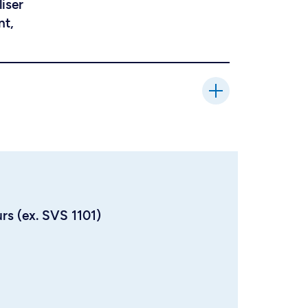
liser
nt,
urs (ex. SVS 1101)