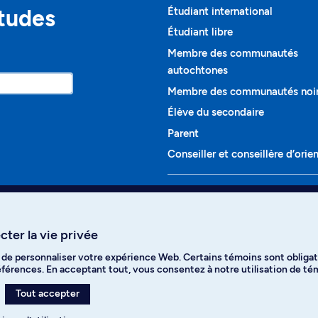
études
Étudiant international
Étudiant libre
Membre des communautés
autochtones
Membre des communautés noi
Élève du secondaire
Parent
Conseiller et conseillère d’orie
Programmes et cours
Liste complète des cours
ter la vie privée
Voir tous les programmes
t de personnaliser votre expérience Web. Certains témoins sont obligat
ikTok
YouTube
Spotify
références. En acceptant tout, vous consentez à notre utilisation de t
Tout accepter