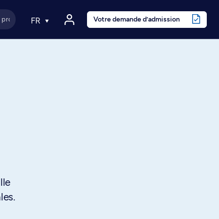
Votre demande d’admission
FR
lle
les.