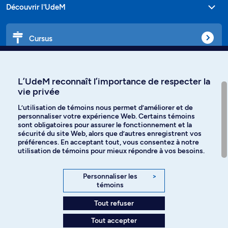
Découvrir l'UdeM
Cursus
Affiniti
L’UdeM reconnaît l’importance de respecter la
vie privée
L’utilisation de témoins nous permet d’améliorer et de
personnaliser votre expérience Web. Certains témoins
Langues
sont obligatoires pour assurer le fonctionnement et la
sécurité du site Web, alors que d’autres enregistrent vos
préférences. En acceptant tout, vous consentez à notre
Facebook
Instagram
utilisation de témoins pour mieux répondre à vos besoins.
TikTok
YouTube
Personnaliser les
>
témoins
Spotify
Tout refuser
Tout accepter