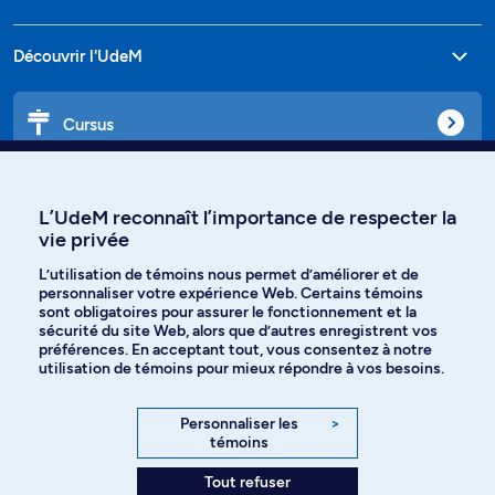
Découvrir l'UdeM
Cursus
Affiniti
L’UdeM reconnaît l’importance de respecter la
vie privée
L’utilisation de témoins nous permet d’améliorer et de
personnaliser votre expérience Web. Certains témoins
Langues
sont obligatoires pour assurer le fonctionnement et la
sécurité du site Web, alors que d’autres enregistrent vos
préférences. En acceptant tout, vous consentez à notre
Facebook
Instagram
utilisation de témoins pour mieux répondre à vos besoins.
TikTok
YouTube
Personnaliser les
>
témoins
Spotify
Tout refuser