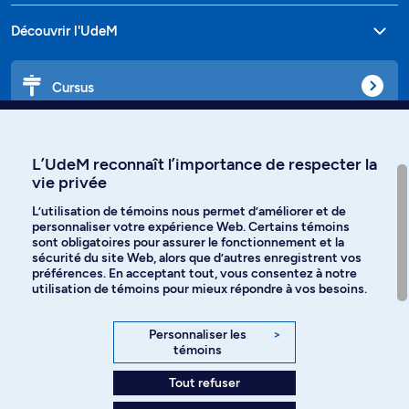
Découvrir l'UdeM
Cursus
Affiniti
L’UdeM reconnaît l’importance de respecter la
vie privée
L’utilisation de témoins nous permet d’améliorer et de
personnaliser votre expérience Web. Certains témoins
Langues
sont obligatoires pour assurer le fonctionnement et la
sécurité du site Web, alors que d’autres enregistrent vos
préférences. En acceptant tout, vous consentez à notre
Facebook
Instagram
utilisation de témoins pour mieux répondre à vos besoins.
TikTok
YouTube
Personnaliser les
>
témoins
Spotify
Tout refuser