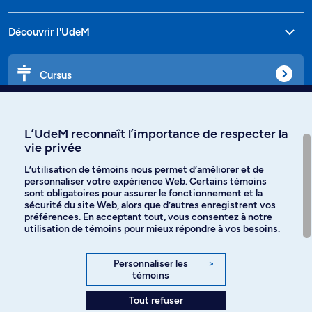
Découvrir l'UdeM
Cursus
Affiniti
L’UdeM reconnaît l’importance de respecter la
vie privée
L’utilisation de témoins nous permet d’améliorer et de
personnaliser votre expérience Web. Certains témoins
Langues
sont obligatoires pour assurer le fonctionnement et la
sécurité du site Web, alors que d’autres enregistrent vos
préférences. En acceptant tout, vous consentez à notre
Facebook
Instagram
utilisation de témoins pour mieux répondre à vos besoins.
TikTok
YouTube
Personnaliser les
>
témoins
Spotify
Tout refuser