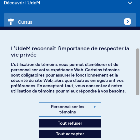
Découvrir l'UdeM
Cursus
Affiniti
L’UdeM reconnaît l’importance de respecter la
vie privée
L’utilisation de témoins nous permet d’améliorer et de
personnaliser votre expérience Web. Certains témoins
Langues
sont obligatoires pour assurer le fonctionnement et la
sécurité du site Web, alors que d’autres enregistrent vos
préférences. En acceptant tout, vous consentez à notre
Facebook
Instagram
utilisation de témoins pour mieux répondre à vos besoins.
TikTok
YouTube
Personnaliser les
>
témoins
Spotify
Tout refuser
Tout accepter
Politique de confidentialité