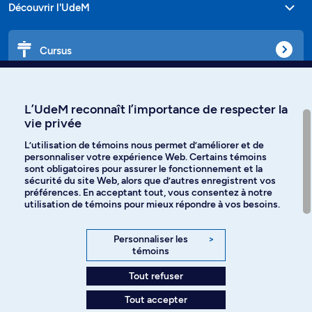
Découvrir l'UdeM
Cursus
Affiniti
L’UdeM reconnaît l’importance de respecter la
vie privée
L’utilisation de témoins nous permet d’améliorer et de
personnaliser votre expérience Web. Certains témoins
Langues
sont obligatoires pour assurer le fonctionnement et la
sécurité du site Web, alors que d’autres enregistrent vos
préférences. En acceptant tout, vous consentez à notre
Facebook
Instagram
utilisation de témoins pour mieux répondre à vos besoins.
TikTok
YouTube
Personnaliser les
>
témoins
Spotify
Tout refuser
Tout accepter
Politique de confidentialité