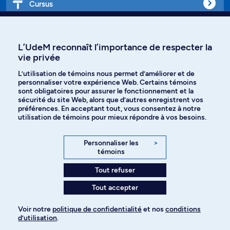
Cursus
Affiniti
L’UdeM reconnaît l’importance de respecter la
vie privée
L’utilisation de témoins nous permet d’améliorer et de
personnaliser votre expérience Web. Certains témoins
Langues
sont obligatoires pour assurer le fonctionnement et la
sécurité du site Web, alors que d’autres enregistrent vos
préférences. En acceptant tout, vous consentez à notre
Facebook
Instagram
utilisation de témoins pour mieux répondre à vos besoins.
TikTok
YouTube
Personnaliser les
>
témoins
Spotify
Tout refuser
Tout accepter
Politique de confidentialité
Voir notre
politique de confidentialité
et nos
conditions
d’utilisation
.
Paramètres des témoins