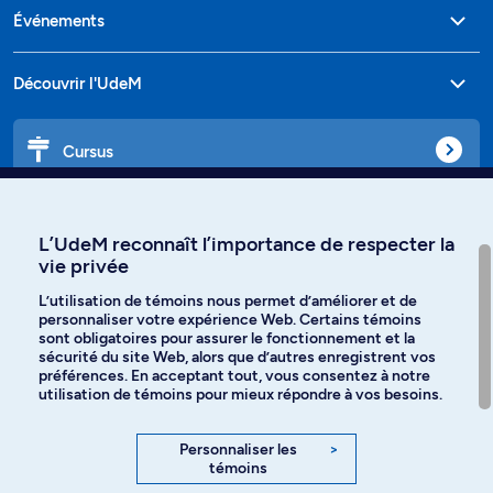
Événements
Découvrir l'UdeM
Cursus
Affiniti
L’UdeM reconnaît l’importance de respecter la
vie privée
L’utilisation de témoins nous permet d’améliorer et de
personnaliser votre expérience Web. Certains témoins
Langues
sont obligatoires pour assurer le fonctionnement et la
sécurité du site Web, alors que d’autres enregistrent vos
préférences. En acceptant tout, vous consentez à notre
Facebook
Instagram
utilisation de témoins pour mieux répondre à vos besoins.
TikTok
YouTube
Personnaliser les
>
témoins
Spotify