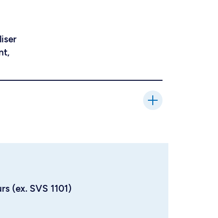
liser
nt,
urs (ex. SVS 1101)