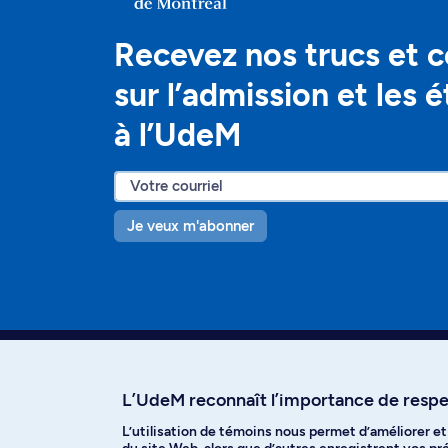
Recevez nos trucs et c
sur l’admission et les 
à l’UdeM
Je veux m'abonner
L’UdeM reconnaît l’importance de respec
L’utilisation de témoins nous permet d’améliorer e
Facebook
Instagram
T