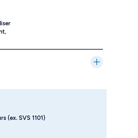
liser
nt,
urs (ex. SVS 1101)