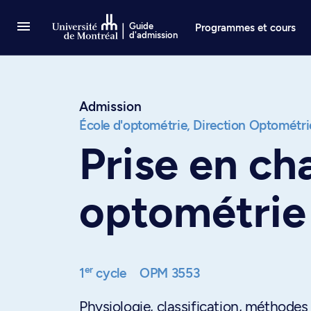
Passer au contenu
Guide
Programmes et cours
d'admission
Admission
École d'optométrie,
Direction Optométri
Prise en c
optométrie
er
1
cycle
OPM 3553
Physiologie, classification, méthode