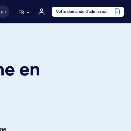
Votre demande d’admission
FR
me en
me.