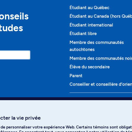
Étudiant au Québec
onseils
Étudiant au Canada (hors Qué
études
Étudiant international
Étudiant libre
Membre des communautés
autochtones
Membre des communautés noi
Élève du secondaire
Parent
Conseiller et conseillère d’orie
Programmes et cours
Liste complète des cours
ter la vie privée
Voir tous les programmes
t de personnaliser votre expérience Web. Certains témoins sont obligat
ikTok
YouTube
Spotify