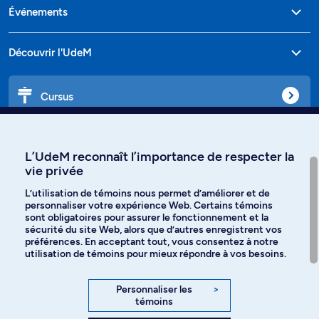
Événements
Découvrir l'UdeM
Cursus
Affiniti
L’UdeM reconnaît l’importance de respecter la
vie privée
L’utilisation de témoins nous permet d’améliorer et de
personnaliser votre expérience Web. Certains témoins
Langues
sont obligatoires pour assurer le fonctionnement et la
sécurité du site Web, alors que d’autres enregistrent vos
préférences. En acceptant tout, vous consentez à notre
Facebook
Instagram
utilisation de témoins pour mieux répondre à vos besoins.
TikTok
YouTube
Personnaliser les
>
témoins
Spotify