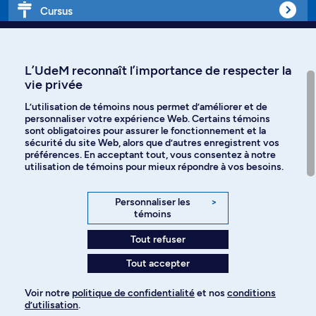
Cursus
Affiniti
L’UdeM reconnaît l’importance de respecter la
vie privée
L’utilisation de témoins nous permet d’améliorer et de
personnaliser votre expérience Web. Certains témoins
Langues
sont obligatoires pour assurer le fonctionnement et la
sécurité du site Web, alors que d’autres enregistrent vos
préférences. En acceptant tout, vous consentez à notre
Facebook
Instagram
utilisation de témoins pour mieux répondre à vos besoins.
TikTok
YouTube
Personnaliser les
>
témoins
Spotify
Tout refuser
Tout accepter
Politique de confidentialité
Voir notre
politique de confidentialité
et nos
conditions
d’utilisation
.