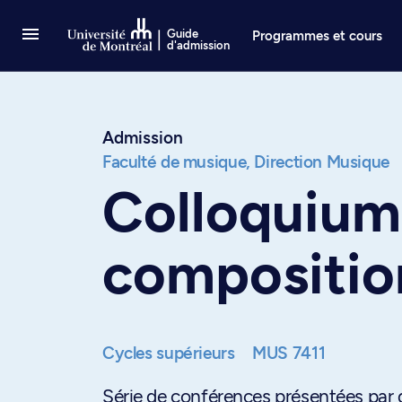
Passer au contenu
Guide
Programmes et cours
d'admission
Admission
Faculté de musique,
Direction Musique
Colloquium
compositio
Cycles supérieurs
MUS 7411
Série de conférences présentées par d