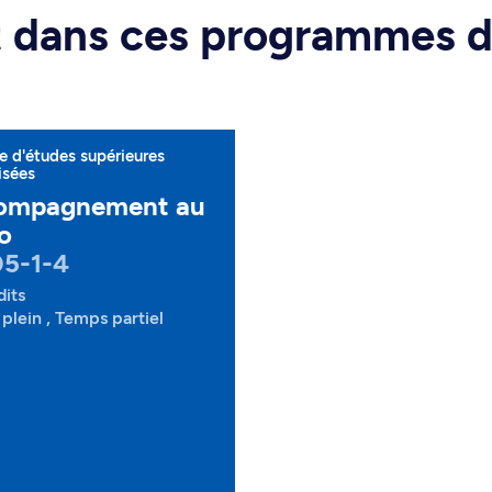
rt dans ces programmes 
 d'études supérieures
isées
ompagnement au
o
05-1-4
dits
plein , Temps partiel