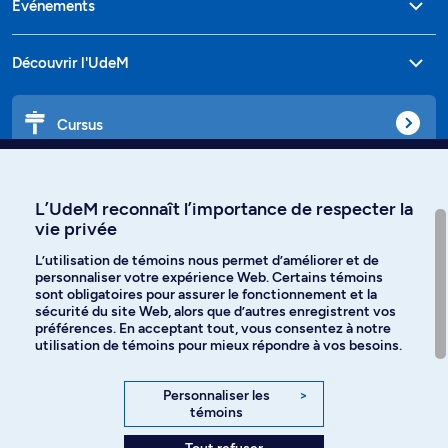
Événements
Découvrir l'UdeM
Cursus
Affiniti
L’UdeM reconnaît l’importance de respecter la
vie privée
L’utilisation de témoins nous permet d’améliorer et de
personnaliser votre expérience Web. Certains témoins
Langues
sont obligatoires pour assurer le fonctionnement et la
sécurité du site Web, alors que d’autres enregistrent vos
préférences. En acceptant tout, vous consentez à notre
Facebook
Instagram
utilisation de témoins pour mieux répondre à vos besoins.
TikTok
YouTube
Personnaliser les
>
témoins
Spotify