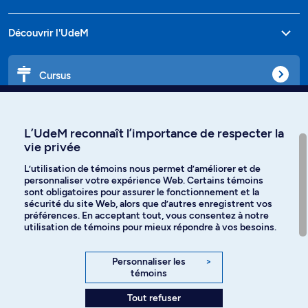
Découvrir l'UdeM
Cursus
Affiniti
L’UdeM reconnaît l’importance de respecter la
vie privée
L’utilisation de témoins nous permet d’améliorer et de
personnaliser votre expérience Web. Certains témoins
Langues
sont obligatoires pour assurer le fonctionnement et la
sécurité du site Web, alors que d’autres enregistrent vos
préférences. En acceptant tout, vous consentez à notre
Facebook
Instagram
utilisation de témoins pour mieux répondre à vos besoins.
TikTok
YouTube
Personnaliser les
>
témoins
Spotify
Tout refuser