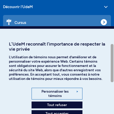
Découvrir l'UdeM
Cursus
Affiniti
L’UdeM reconnaît l’importance de respecter la
vie privée
L’utilisation de témoins nous permet d’améliorer et de
personnaliser votre expérience Web. Certains témoins
Langues
sont obligatoires pour assurer le fonctionnement et la
sécurité du site Web, alors que d’autres enregistrent vos
préférences. En acceptant tout, vous consentez à notre
Facebook
Instagram
utilisation de témoins pour mieux répondre à vos besoins.
TikTok
YouTube
Personnaliser les
>
témoins
Spotify
Tout refuser
Tout accepter