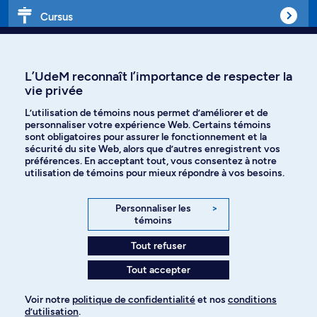
Cursus
Affiniti
L’UdeM reconnaît l’importance de respecter la
vie privée
L’utilisation de témoins nous permet d’améliorer et de
personnaliser votre expérience Web. Certains témoins
Langues
sont obligatoires pour assurer le fonctionnement et la
sécurité du site Web, alors que d’autres enregistrent vos
préférences. En acceptant tout, vous consentez à notre
Facebook
Instagram
utilisation de témoins pour mieux répondre à vos besoins.
TikTok
YouTube
Personnaliser les
>
témoins
Spotify
Tout refuser
Tout accepter
Politique de confidentialité
Voir notre
politique de confidentialité
et nos
conditions
d’utilisation
.