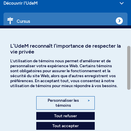
Découvrir l'UdeM
Cursus
Affiniti
L’UdeM reconnaît l’importance de respecter la
vie privée
L’utilisation de témoins nous permet d’améliorer et de
personnaliser votre expérience Web. Certains témoins
Langues
sont obligatoires pour assurer le fonctionnement et la
sécurité du site Web, alors que d’autres enregistrent vos
préférences. En acceptant tout, vous consentez à notre
Facebook
Instagram
utilisation de témoins pour mieux répondre à vos besoins.
TikTok
YouTube
Personnaliser les
>
témoins
Spotify
Tout refuser
Tout accepter
Politique de confidentialité