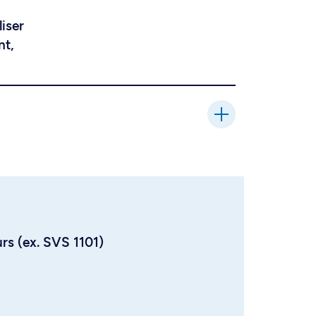
liser
nt,
urs (ex. SVS 1101)