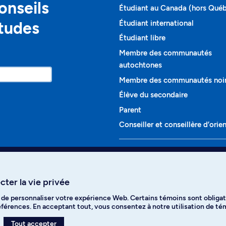
onseils
Étudiant au Canada (hors Qué
études
Étudiant international
Étudiant libre
Membre des communautés
autochtones
Membre des communautés noi
Élève du secondaire
Parent
Conseiller et conseillère d’orie
Programmes et cours
Liste complète des cours
ter la vie privée
Voir tous les programmes
t de personnaliser votre expérience Web. Certains témoins sont obligat
ikTok
YouTube
Spotify
références. En acceptant tout, vous consentez à notre utilisation de t
Tout accepter