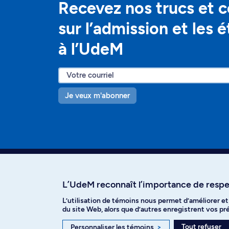
Recevez nos trucs et c
sur l’admission et les 
à l’UdeM
Je veux m'abonner
L’UdeM reconnaît l’importance de respec
L’utilisation de témoins nous permet d’améliorer e
Facebook
Instagram
T
du site Web, alors que d’autres enregistrent vos p
Tout refuser
Personnaliser les témoins
>