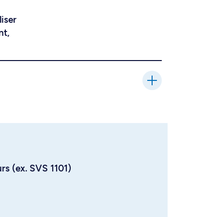
liser
nt,
urs (ex. SVS 1101)