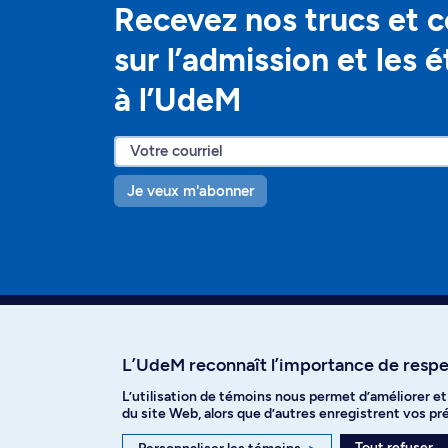
Recevez nos trucs et c
sur l’admission et les 
à l’UdeM
Je veux m'abonner
L’UdeM reconnaît l’importance de respec
L’utilisation de témoins nous permet d’améliorer e
Facebook
Instagram
T
du site Web, alors que d’autres enregistrent vos p
Tout refuser