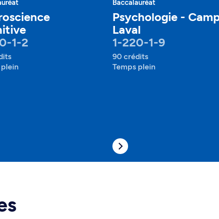
auréat
Baccalauréat
roscience
Psychologie - Cam
itive
Laval
0-1-2
1-220-1-9
dits
90 crédits
plein
Temps plein
es