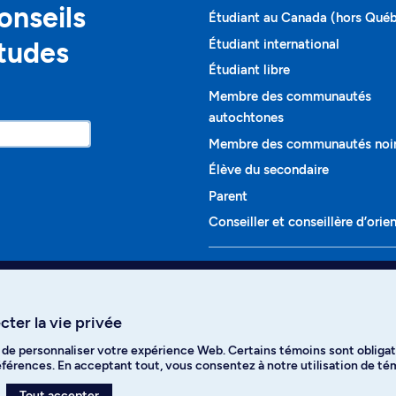
onseils
Étudiant au Canada (hors Qué
études
Étudiant international
Étudiant libre
Membre des communautés
autochtones
Membre des communautés noi
Élève du secondaire
Parent
Conseiller et conseillère d’orie
Programmes et cours
Liste complète des cours
ter la vie privée
Voir tous les programmes
t de personnaliser votre expérience Web. Certains témoins sont obligat
ikTok
YouTube
Spotify
références. En acceptant tout, vous consentez à notre utilisation de t
Tout accepter