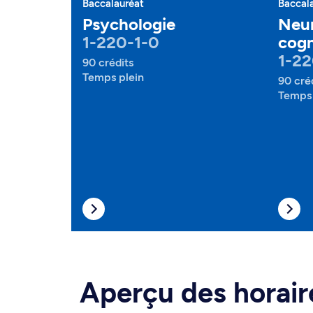
Baccalauréat
Baccal
Psychologie
Neu
1-220-1-0
cogn
1-22
90 crédits
Temps plein
90 cré
Temps 
Aperçu des horair