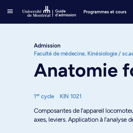
Passer au contenu
Guide
Programmes et cours
d'admission
Admission
Faculté de médecine,
Kinésiologie / sc.
Anatomie fo
er
1
cycle
KIN 1021
Composantes de l'appareil locomoteur 
axes, leviers. Application à l'analyse 