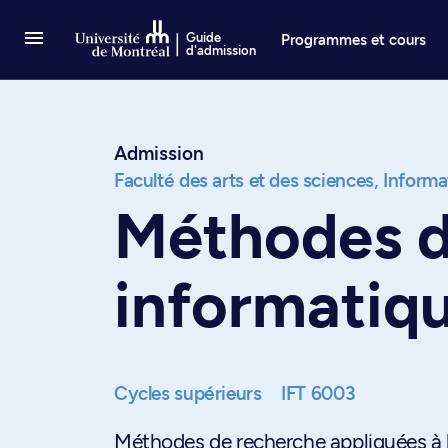
Passer au contenu
Guide
Programmes et cours
d'admission
Admission
Faculté des arts et des sciences,
Informat
Méthodes d
informatiq
Cycles supérieurs
IFT 6003
Méthodes de recherche appliquées à l'i