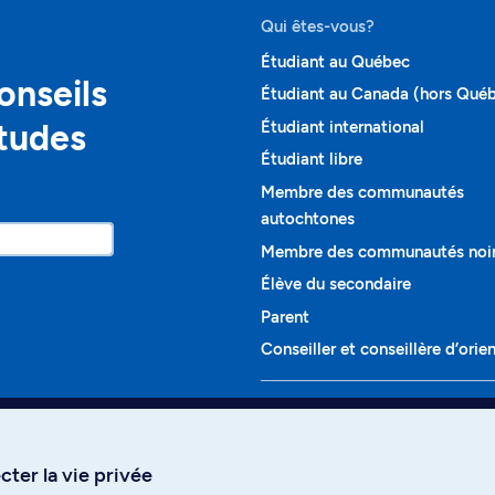
Qui êtes-vous?
Étudiant au Québec
onseils
Étudiant au Canada (hors Qué
études
Étudiant international
Étudiant libre
Membre des communautés
autochtones
Membre des communautés noi
Élève du secondaire
Parent
Conseiller et conseillère d’orie
Programmes et cours
Liste complète des cours
ter la vie privée
Voir tous les programmes