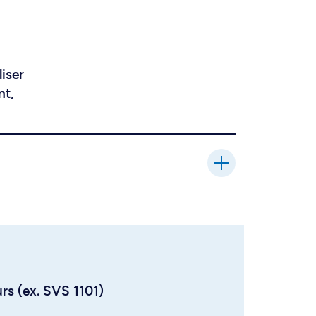
liser
nt,
urs (ex. SVS 1101)