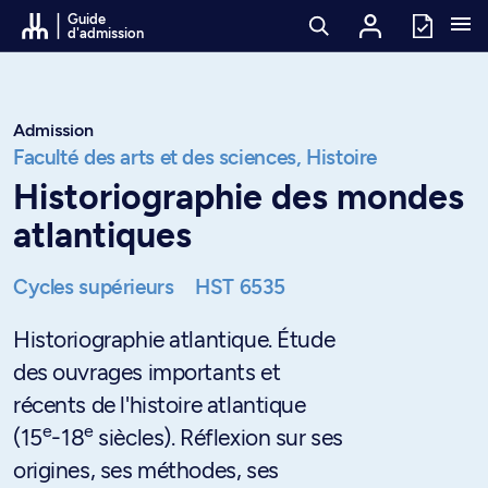
Passer au contenu
Guide
d'admission
Admission
Faculté des arts et des sciences,
Histoire
Historiographie des mondes
atlantiques
Cycles supérieurs
HST 6535
Historiographie atlantique. Étude
des ouvrages importants et
récents de l'histoire atlantique
e
e
(15
-18
siècles). Réflexion sur ses
origines, ses méthodes, ses