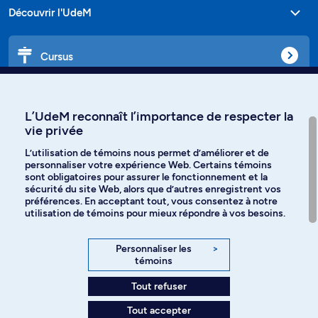
Découvrir l'UdeM
Cursus
Affiniti
L’UdeM reconnaît l’importance de respecter la
vie privée
L’utilisation de témoins nous permet d’améliorer et de
personnaliser votre expérience Web. Certains témoins
Langues
sont obligatoires pour assurer le fonctionnement et la
sécurité du site Web, alors que d’autres enregistrent vos
préférences. En acceptant tout, vous consentez à notre
Facebook
Instagram
utilisation de témoins pour mieux répondre à vos besoins.
TikTok
YouTube
Personnaliser les
>
témoins
Spotify
Tout refuser
Tout accepter