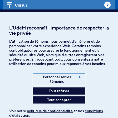
Cursus
Affiniti
L’UdeM reconnaît l’importance de respecter la
vie privée
L’utilisation de témoins nous permet d’améliorer et de
Langues
personnaliser votre expérience Web. Certains témoins
sont obligatoires pour assurer le fonctionnement et la
sécurité du site Web, alors que d’autres enregistrent vos
préférences. En acceptant tout, vous consentez à notre
Facebook
Instagram
utilisation de témoins pour mieux répondre à vos besoins.
TikTok
YouTube
Personnaliser les
>
témoins
Spotify
Tout refuser
Tout accepter
Politique de confidentialité
Voir notre
politique de confidentialité
et nos
conditions
d’utilisation
.