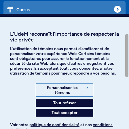
Cursus
Affiniti
L’UdeM reconnaît l’importance de respecter la
vie privée
L’utilisation de témoins nous permet d’améliorer et de
personnaliser votre expérience Web. Certains témoins
Langues
sont obligatoires pour assurer le fonctionnement et la
sécurité du site Web, alors que d’autres enregistrent vos
préférences. En acceptant tout, vous consentez à notre
Facebook
Instagram
utilisation de témoins pour mieux répondre à vos besoins.
TikTok
YouTube
Personnaliser les
>
témoins
Spotify
Tout refuser
Tout accepter
Politique de confidentialité
Voir notre
politique de confidentialité
et nos
conditions