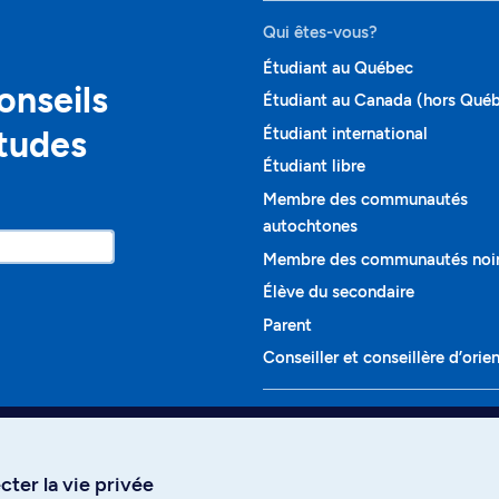
Qui êtes-vous?
Étudiant au Québec
onseils
Étudiant au Canada (hors Qué
études
Étudiant international
Étudiant libre
Membre des communautés
autochtones
Membre des communautés noi
Élève du secondaire
Parent
Conseiller et conseillère d’orie
Programmes et cours
Liste complète des cours
ter la vie privée
Voir tous les programmes