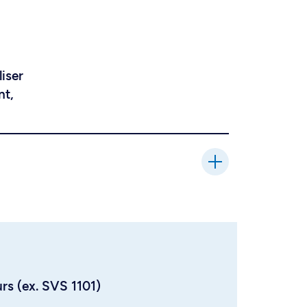
liser
nt,
urs (ex. SVS 1101)