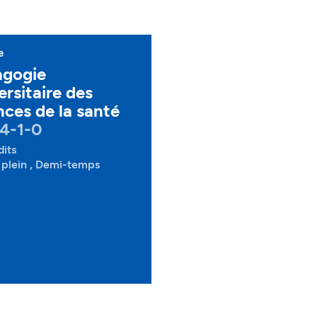
e
agogie
ersitaire des
nces de la santé
4-1-0
dits
plein , Demi-temps