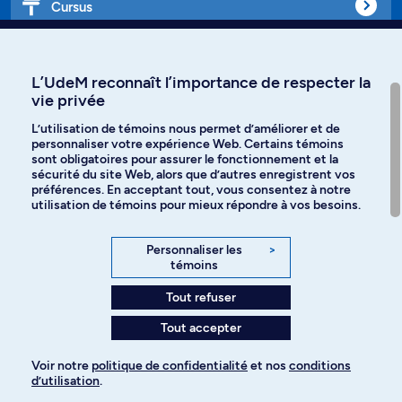
Cursus
Affiniti
L’UdeM reconnaît l’importance de respecter la
vie privée
L’utilisation de témoins nous permet d’améliorer et de
personnaliser votre expérience Web. Certains témoins
Langues
sont obligatoires pour assurer le fonctionnement et la
sécurité du site Web, alors que d’autres enregistrent vos
préférences. En acceptant tout, vous consentez à notre
Facebook
Instagram
utilisation de témoins pour mieux répondre à vos besoins.
TikTok
YouTube
Personnaliser les
>
témoins
Spotify
Tout refuser
Tout accepter
Politique de confidentialité
Voir notre
politique de confidentialité
et nos
conditions
d’utilisation
.
Paramètres des témoins