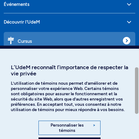
Événements
Découvrir l'UdeM
Cursus
Affiniti
L’UdeM reconnaît l’importance de respecter la
vie privée
L’utilisation de témoins nous permet d’améliorer et de
personnaliser votre expérience Web. Certains témoins
Langues
sont obligatoires pour assurer le fonctionnement et la
sécurité du site Web, alors que d’autres enregistrent vos
préférences. En acceptant tout, vous consentez à notre
Facebook
Instagram
utilisation de témoins pour mieux répondre à vos besoins.
TikTok
YouTube
Personnaliser les
>
témoins
Spotify