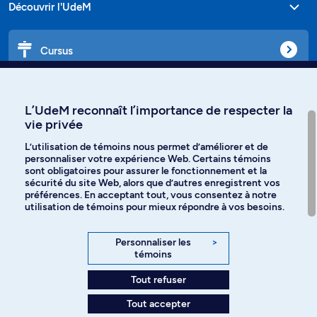
Découvrir l'UdeM
Cursus
Affiniti
L’UdeM reconnaît l’importance de respecter la
vie privée
L’utilisation de témoins nous permet d’améliorer et de
personnaliser votre expérience Web. Certains témoins
Langues
sont obligatoires pour assurer le fonctionnement et la
sécurité du site Web, alors que d’autres enregistrent vos
préférences. En acceptant tout, vous consentez à notre
Facebook
Instagram
utilisation de témoins pour mieux répondre à vos besoins.
TikTok
YouTube
Personnaliser les
>
témoins
Spotify
Tout refuser
Tout accepter
Politique de confidentialité