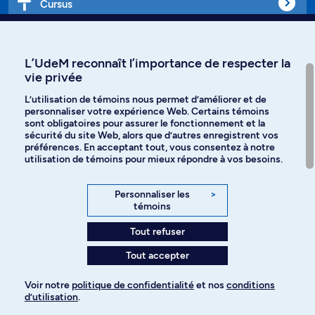
Cursus
Affiniti
L’UdeM reconnaît l’importance de respecter la
vie privée
L’utilisation de témoins nous permet d’améliorer et de
personnaliser votre expérience Web. Certains témoins
Langues
sont obligatoires pour assurer le fonctionnement et la
sécurité du site Web, alors que d’autres enregistrent vos
préférences. En acceptant tout, vous consentez à notre
Facebook
Instagram
utilisation de témoins pour mieux répondre à vos besoins.
TikTok
YouTube
Personnaliser les
>
témoins
Spotify
Tout refuser
Tout accepter
Politique de confidentialité
Voir notre
politique de confidentialité
et nos
conditions
d’utilisation
.
Paramètres des témoins