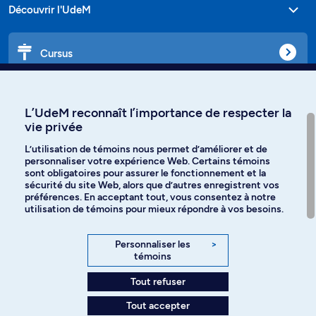
Découvrir l'UdeM
Cursus
Affiniti
L’UdeM reconnaît l’importance de respecter la
vie privée
L’utilisation de témoins nous permet d’améliorer et de
personnaliser votre expérience Web. Certains témoins
Langues
sont obligatoires pour assurer le fonctionnement et la
sécurité du site Web, alors que d’autres enregistrent vos
préférences. En acceptant tout, vous consentez à notre
Facebook
Instagram
utilisation de témoins pour mieux répondre à vos besoins.
TikTok
YouTube
Personnaliser les
>
témoins
Spotify
Tout refuser
Tout accepter