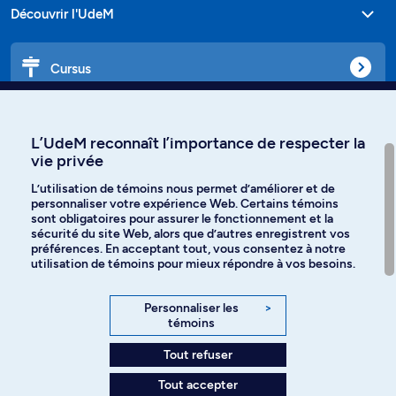
Découvrir l'UdeM
Cursus
Affiniti
L’UdeM reconnaît l’importance de respecter la
vie privée
L’utilisation de témoins nous permet d’améliorer et de
personnaliser votre expérience Web. Certains témoins
Langues
sont obligatoires pour assurer le fonctionnement et la
sécurité du site Web, alors que d’autres enregistrent vos
préférences. En acceptant tout, vous consentez à notre
Facebook
Instagram
utilisation de témoins pour mieux répondre à vos besoins.
TikTok
YouTube
Personnaliser les
>
témoins
Spotify
Tout refuser
Tout accepter