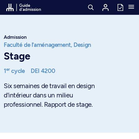
Passer au contenu
Guide
d'admission
Admission
Faculté de l'aménagement,
Design
Stage
er
1
cycle
DEI 4200
Six semaines de travail en design
d'intérieur dans un milieu
professionnel. Rapport de stage.