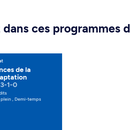
rt dans ces programmes 
at
nces de la
aptation
3-1-0
dits
plein , Demi-temps