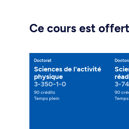
Ce cours est offe
Doctorat
Doctor
Sciences de l'activité
Scie
physique
réad
3-350-1-0
3-74
90 crédits
90 cré
Temps plein
Temps 