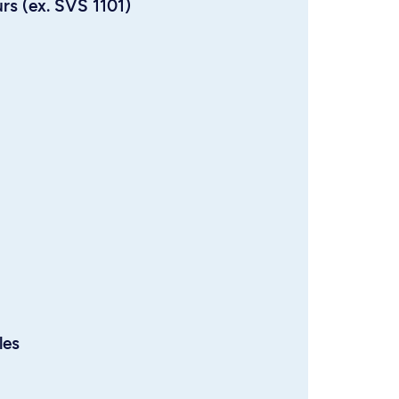
urs (ex. SVS 1101)
les