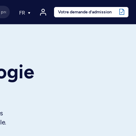
Votre demande d’admission
FR
ogie
és
le.