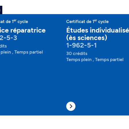
u
er
er
cat de 1
cycle
Certificat de 1
cycle
ice réparatrice
Études individualis
2-5-3
(ès sciences)
1-962-5-1
dits
plein , Temps partiel
30 crédits
Temps plein , Temps partiel