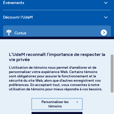
Événements
Découvrir l'UdeM
Cursus
Affiniti
L’UdeM reconnaît l’importance de respecter la
vie privée
L’utilisation de témoins nous permet d’améliorer et de
personnaliser votre expérience Web. Certains témoins
Langues
sont obligatoires pour assurer le fonctionnement et la
sécurité du site Web, alors que d’autres enregistrent vos
préférences. En acceptant tout, vous consentez à notre
Facebook
Instagram
utilisation de témoins pour mieux répondre à vos besoins.
TikTok
YouTube
Personnaliser les
>
témoins
Spotify