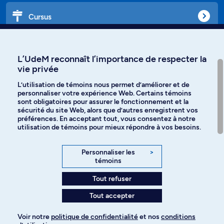
Cursus
Affiniti
L’UdeM reconnaît l’importance de respecter la
vie privée
L’utilisation de témoins nous permet d’améliorer et de
personnaliser votre expérience Web. Certains témoins
Langues
sont obligatoires pour assurer le fonctionnement et la
sécurité du site Web, alors que d’autres enregistrent vos
préférences. En acceptant tout, vous consentez à notre
Facebook
Instagram
utilisation de témoins pour mieux répondre à vos besoins.
TikTok
YouTube
Personnaliser les
>
témoins
Spotify
Tout refuser
Tout accepter
Politique de confidentialité
Voir notre
politique de confidentialité
et nos
conditions