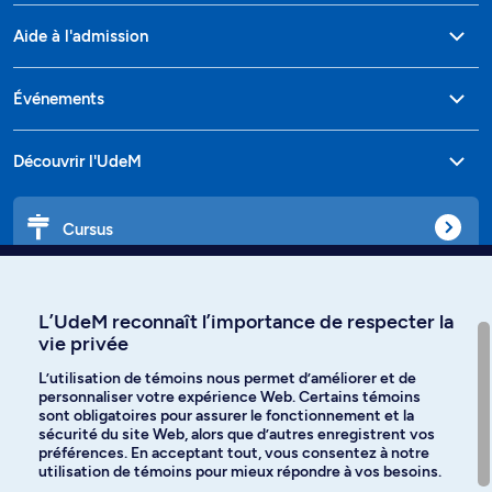
Aide à l'admission
Événements
Découvrir l'UdeM
Cursus
Affiniti
L’UdeM reconnaît l’importance de respecter la
vie privée
L’utilisation de témoins nous permet d’améliorer et de
personnaliser votre expérience Web. Certains témoins
Langues
sont obligatoires pour assurer le fonctionnement et la
sécurité du site Web, alors que d’autres enregistrent vos
préférences. En acceptant tout, vous consentez à notre
Facebook
Instagram
utilisation de témoins pour mieux répondre à vos besoins.