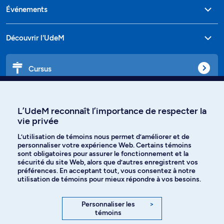
Événements
Découvrir l'UdeM
Cursus
Affiniti
L’UdeM reconnaît l’importance de respecter la
vie privée
L’utilisation de témoins nous permet d’améliorer et de
personnaliser votre expérience Web. Certains témoins
Langues
sont obligatoires pour assurer le fonctionnement et la
sécurité du site Web, alors que d’autres enregistrent vos
préférences. En acceptant tout, vous consentez à notre
Facebook
Instagram
utilisation de témoins pour mieux répondre à vos besoins.
TikTok
YouTube
Personnaliser les
>
témoins
Spotify