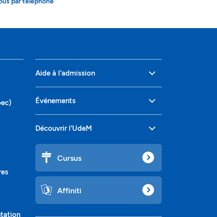
ous par téléphone
Aide à l'admission
Événements
bec)
Découvrir l'UdeM
Cursus
res
Affiniti
ntation