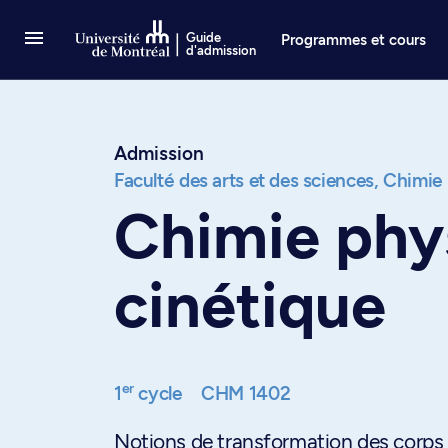
Passer au contenu
Guide
Programmes et cours
d'admission
Admission
Faculté des arts et des sciences,
Chimie
Chimie phys
cinétique
er
1
cycle
CHM 1402
Notions de transformation des corps