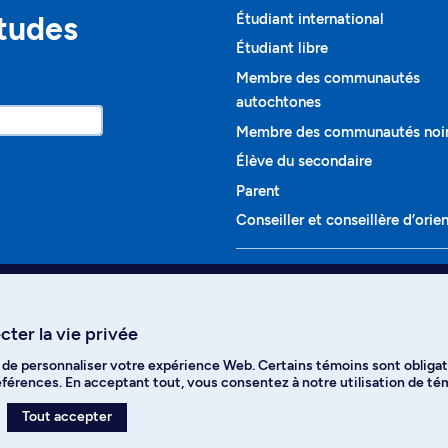
études
Étudiant international
Étudiant libre
Membre des communautés
autochtones
Membre des communautés noi
Élève du secondaire
Parent
Conseiller et conseillère d’orie
Programmes et cours
Liste complète des cours
ter la vie privée
Voir tous les programmes
t de personnaliser votre expérience Web. Certains témoins sont obligat
ikTok
YouTube
Spotify
références. En acceptant tout, vous consentez à notre utilisation de t
Tout accepter