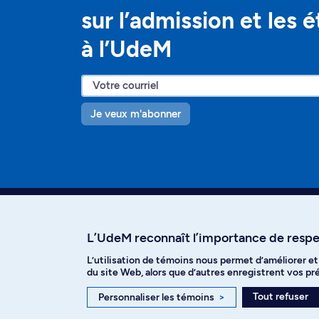
sur l’admission et les 
à l’UdeM
Je veux m'abonner
L’UdeM reconnaît l’importance de respec
L’utilisation de témoins nous permet d’améliorer e
Facebook
Instagram
T
du site Web, alors que d’autres enregistrent vos p
Tout refuser
Personnaliser les témoins
>