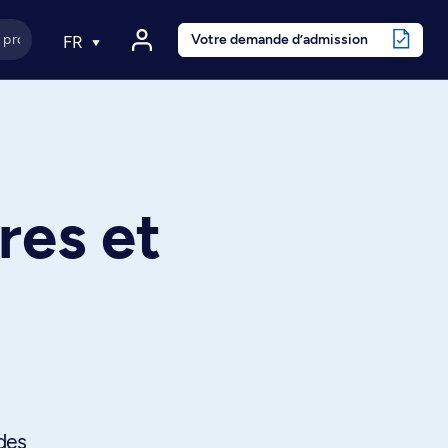
Votre demande d’admission
FR
res et
des