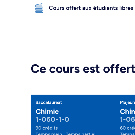
Cours offert aux étudiants libres
Ce cours est offe
Baccalauréat
Majeur
Chimie
Chi
1-060-1-0
1-0
90 crédits
60 cré
Temps plein , Temps partiel
Temps 