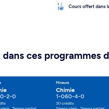
Cours offert dans l
rt dans ces programmes 
e
Mineure
mie
Chimie
60-2-0
1-060-4-0
dits
30 crédits
plein , Temps partiel
Temps plein , Temps partiel