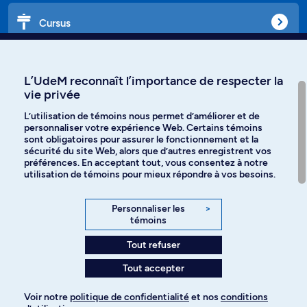
Cursus
Affiniti
L’UdeM reconnaît l’importance de respecter la
vie privée
L’utilisation de témoins nous permet d’améliorer et de
personnaliser votre expérience Web. Certains témoins
Langues
sont obligatoires pour assurer le fonctionnement et la
sécurité du site Web, alors que d’autres enregistrent vos
préférences. En acceptant tout, vous consentez à notre
Facebook
Instagram
utilisation de témoins pour mieux répondre à vos besoins.
TikTok
YouTube
Personnaliser les
>
témoins
Spotify
Tout refuser
Tout accepter
Politique de confidentialité
Voir notre
politique de confidentialité
et nos
conditions