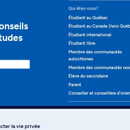
Qui êtes-vous?
Étudiant au Québec
onseils
Étudiant au Canada (hors Qué
études
Étudiant international
Étudiant libre
Membre des communautés
autochtones
Membre des communautés noi
Élève du secondaire
Parent
Conseiller et conseillère d’orie
Programmes et cours
Liste complète des cours
ter la vie privée
Voir tous les programmes