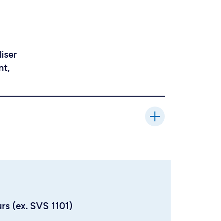
liser
nt,
urs (ex. SVS 1101)