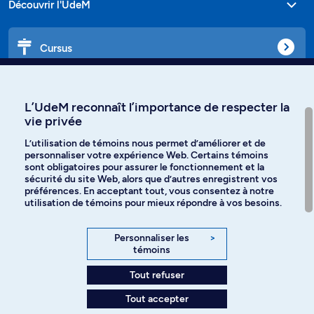
Découvrir l'UdeM
Cursus
Affiniti
L’UdeM reconnaît l’importance de respecter la
vie privée
L’utilisation de témoins nous permet d’améliorer et de
personnaliser votre expérience Web. Certains témoins
Langues
sont obligatoires pour assurer le fonctionnement et la
sécurité du site Web, alors que d’autres enregistrent vos
préférences. En acceptant tout, vous consentez à notre
Facebook
Instagram
utilisation de témoins pour mieux répondre à vos besoins.
TikTok
YouTube
Personnaliser les
>
témoins
Spotify
Tout refuser
Tout accepter
Politique de confidentialité